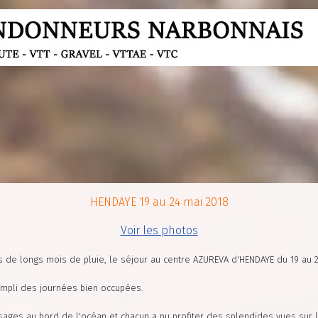
HENDAYE 19 au 24 mai 2018
Voir les photos
de longs mois de pluie, le séjour au centre AZUREVA d'HENDAYE du 19 au 2
empli des journées bien occupées.
sages au bord de l'océan et chacun a pu profiter des splendides vues sur l