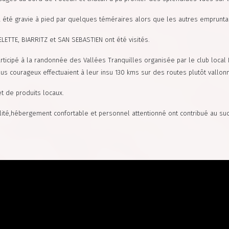
été gravie à pied par quelques téméraires alors que les autres empruntai
LETTE, BIARRITZ et SAN SEBASTIEN ont été visités.
rticipé à la randonnée des Vallées Tranquilles organisée par le club local 
lus courageux effectuaient à leur insu 130 kms sur des routes plutôt vallo
et de produits locaux.
alité,hébergement confortable et personnel attentionné ont contribué au su