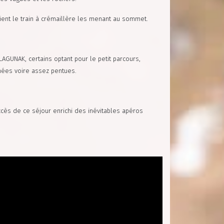
ent le train à crémaillère les menant au sommet.
LAGUNAK, certains optant pour le petit parcours,
nnées voire assez pentues.
ccès de ce séjour enrichi des inévitables apéros