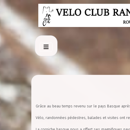
Grâce au beau temps revenu sur le pays Basque après 
Vélo, randonnées pédestres, balades et visites ont r
La corniche basque nous a offert ses magnifiques pay