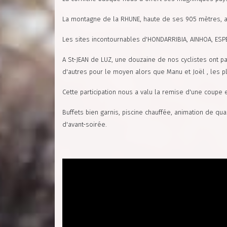
La montagne de la RHUNE, haute de ses 905 mètres, a 
Les sites incontournables d'HONDARRIBIA, AINHOA, ESPE
A St-JEAN de LUZ, une douzaine de nos cyclistes ont pa
d'autres pour le moyen alors que Manu et Joël , les p
Cette participation nous a valu la remise d'une coupe 
Buffets bien garnis, piscine chauffée, animation de qu
d'avant-soirée.