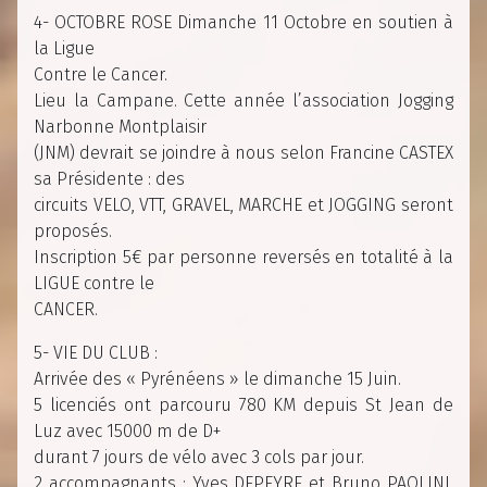
4- OCTOBRE ROSE Dimanche 11 Octobre en soutien à
la Ligue
Contre le Cancer.
Lieu la Campane. Cette année l’association Jogging
Narbonne Montplaisir
(JNM) devrait se joindre à nous selon Francine CASTEX
sa Présidente : des
circuits VELO, VTT, GRAVEL, MARCHE et JOGGING seront
proposés.
Inscription 5€ par personne reversés en totalité à la
LIGUE contre le
CANCER.
5- VIE DU CLUB :
Arrivée des « Pyrénéens » le dimanche 15 Juin.
5 licenciés ont parcouru 780 KM depuis St Jean de
Luz avec 15000 m de D+
durant 7 jours de vélo avec 3 cols par jour.
2 accompagnants : Yves DEPEYRE et Bruno PAOLINI.