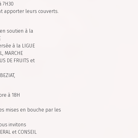
à 7H30
t apporter leurs couverts.
n soutien à la
E
versée à la LIGUE
VEL, MARCHE
JUS DE FRUITS et
BEZIAT,
bre à 18H
des mises en bouche par les
us invitons
NERAL et CONSEIL