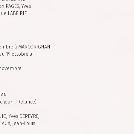
an PAGES, Yves
que LABEIRIE
eptembre à MARCORIGNAN
du 19 octobre à
2 novembre
NAN
 jour ... Relance)
UIG, Yves DEPEYRE,
AUX, Jean-Louis