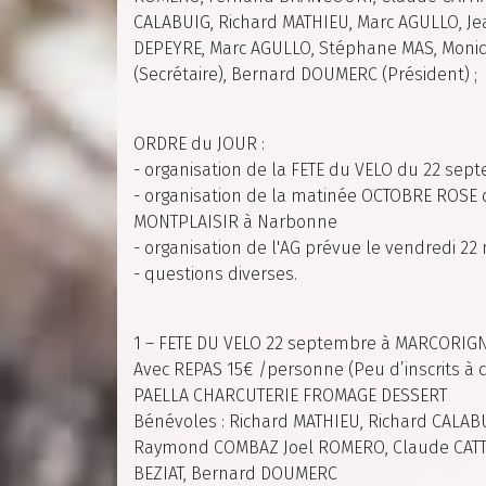
CALABUIG, Richard MATHIEU, Marc AGULLO, Je
DEPEYRE, Marc AGULLO, Stéphane MAS, Moni
(Secrétaire), Bernard DOUMERC (Président) ;
ORDRE du JOUR :
- organisation de la FETE du VELO du 22 s
- organisation de la matinée OCTOBRE ROSE 
MONTPLAISIR à Narbonne
- organisation de l'AG prévue le vendredi 2
- questions diverses.
1 – FETE DU VELO 22 septembre à MARCORIG
Avec REPAS 15€ /personne (Peu d’inscrits à ce
PAELLA CHARCUTERIE FROMAGE DESSERT
Bénévoles : Richard MATHIEU, Richard CALAB
Raymond COMBAZ Joel ROMERO, Claude CATTI
BEZIAT, Bernard DOUMERC