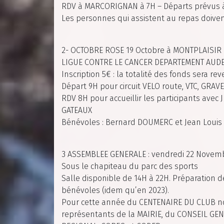
RDV à MARCORIGNAN à 7H – Départs prévus 
Les personnes qui assistent au repas doiven
2- OCTOBRE ROSE 19 Octobre à MONTPLAISIR e
LIGUE CONTRE LE CANCER DEPARTEMENT AUD
Inscription 5€ : la totalité des fonds sera re
Départ 9H pour circuit VELO route, VTC, GRA
RDV 8H pour accueillir les participants avec 
GATEAUX
Bénévoles : Bernard DOUMERC et Jean Louis 
3 ASSEMBLEE GENERALE : vendredi 22 Novem
Sous le chapiteau du parc des sports
Salle disponible de 14H à 22H. Préparation 
bénévoles (idem qu’en 2023).
Pour cette année du CENTENAIRE DU CLUB no
représentants de la MAIRIE, du CONSEIL GE