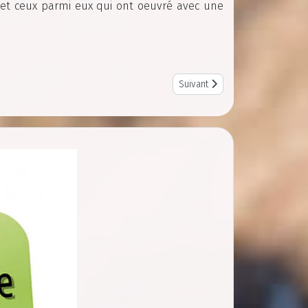
 et ceux parmi eux qui ont oeuvré avec une
Next article: CR Réunion du 03
Suivant