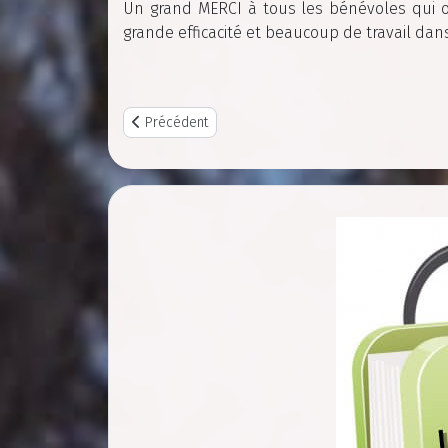
Un grand MERCI à tous les bénévoles qui o
grande efficacité et beaucoup de travail da
Previous article: CR Réunion du 24/01/2024
Précédent