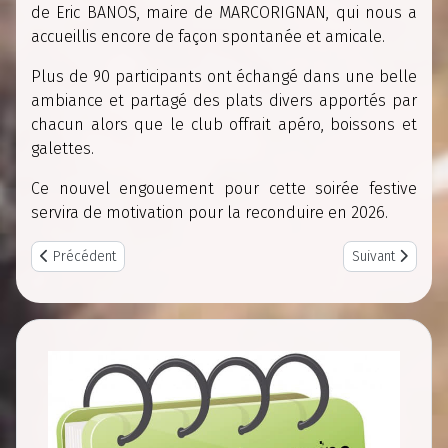
de Eric BANOS, maire de MARCORIGNAN, qui nous a
accueillis encore de façon spontanée et amicale.
Plus de 90 participants ont échangé dans une belle
ambiance et partagé des plats divers apportés par
chacun alors que le club offrait apéro, boissons et
galettes.
Ce nouvel engouement pour cette soirée festive
servira de motivation pour la reconduire en 2026.
Previous article: Point café 09 Février 2025
Next article: 
Précédent
Suivant