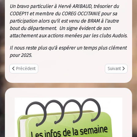
Un bravo particulier à Hervé ARIBAUD, trésorier du
CODEP11 et membre du COREG OCCITANIE pour sa
participation alors qu'il est venu de BRAM à l'autre
bout du département. Un signe évident de son
attachement aux actions menées par les clubs Audois.
Il nous reste plus qu'à espérer un temps plus clément
pour 2025.
Previous article: Photo du centenaire 10 mars 2024
Next article: F
Précédent
Suivant